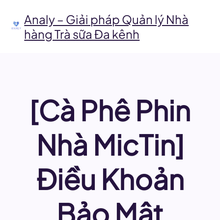
Chuyển
đến
Analy – Giải pháp Quản lý Nhà
phần
hàng Trà sữa Đa kênh
nội
dung
[Cà Phê Phin
Nhà MicTin]
Điều Khoản
Bảo Mật