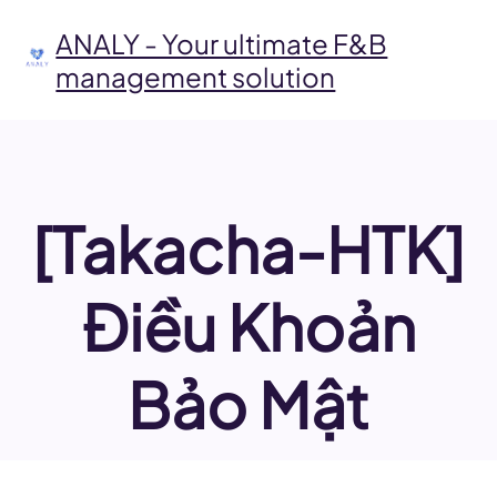
Skip
to
ANALY - Your ultimate F&B
content
management solution
[Takacha-HTK]
Điều Khoản
Bảo Mật