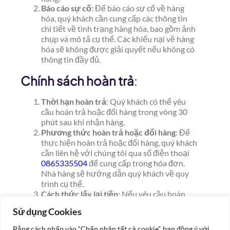
Báo cáo sự cố
: Để báo cáo sự cố về hàng
hóa, quý khách cần cung cấp các thông tin
chi tiết về tình trạng hàng hóa, bao gồm ảnh
chụp và mô tả cụ thể. Các khiếu nại về hàng
hóa sẽ không được giải quyết nếu không có
thông tin đầy đủ.
Chính sách hoàn trả
:
Thời hạn hoàn trả
: Quý khách có thể yêu
cầu hoàn trả hoặc đổi hàng trong vòng 30
phút sau khi nhận hàng.
Phương thức hoàn trả hoặc đổi hàng
: Để
thực hiện hoàn trả hoặc đổi hàng, quý khách
cần liên hệ với chúng tôi qua số điện thoại
0865335504
để cung cấp trong hóa đơn.
Nhà hàng sẽ hướng dẫn quý khách về quy
trình cụ thể.
Cách thức lấy lại tiền
: Nếu yêu cầu hoàn
trả được chấp nhận, tiền sẽ được hoàn lại
Sử dụng Cookies
qua hình thức thanh toán ban đầu. Thời
gian hoàn tiền có thể từ 5 đến 7 ngày làm
Bằng cách nhấp vào “Chấp nhận tất cả cookie”, bạn đồng ý với