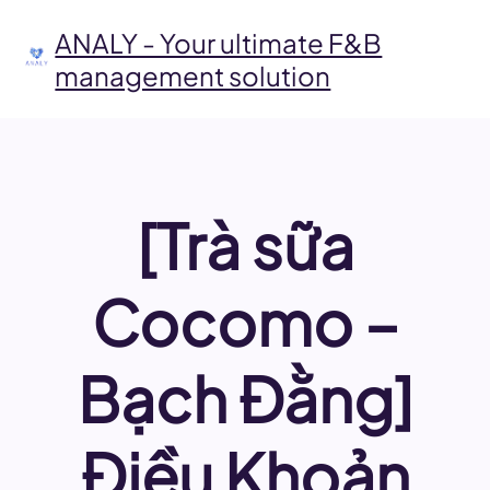
Skip
to
ANALY - Your ultimate F&B
content
management solution
[Trà sữa
Cocomo –
Bạch Đằng]
Điều Khoản