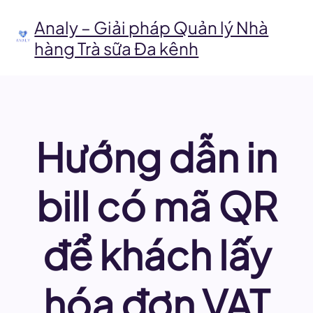
Chuyển
đến
Analy – Giải pháp Quản lý Nhà
phần
hàng Trà sữa Đa kênh
nội
dung
Hướng dẫn in
bill có mã QR
để khách lấy
hóa đơn VAT