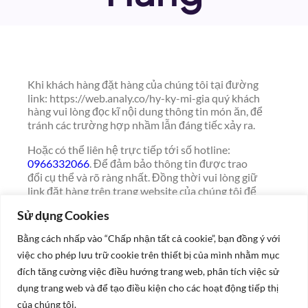
Khi khách hàng đặt hàng của chúng tôi tại đường
link: https://web.analy.co/hy-ky-mi-gia quý khách
hàng vui lòng đọc kĩ nội dung thông tin món ăn, để
tránh các trường hợp nhầm lẫn đáng tiếc xảy ra.
Hoặc có thể liên hệ trực tiếp tới số hotline:
0966332066
. Để đảm bảo thông tin được trao
đổi cụ thể và rõ ràng nhất. Đồng thời vui lòng giữ
link đặt hàng trên trang website của chúng tôi để
cùng theo dõi trạng thái đơn hàng được cập nhật
Sử dụng Cookies
nhanh nhất như: Đã nhận, Sẵn sàng, Đang giao,
Đã thanh toán….
Bằng cách nhấp vào “Chấp nhận tất cả cookie”, bạn đồng ý với
việc cho phép lưu trữ cookie trên thiết bị của mình nhằm mục
Quý khách vui lòng đọc kỹ các điều khoản và điều
kiện mà chúng tôi đề ra, khi đặt hàng thì đảm bảo
đích tăng cường việc điều hướng trang web, phân tích việc sử
hạn chế hủy đơn vì các lý do khác nhau. Nếu trong
dụng trang web và để tạo điều kiện cho các hoạt động tiếp thị
quá trình nhận đơn chúng tôi thấy chưa thể cung
của chúng tôi.