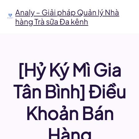
Chuyển
đến
Analy – Giải pháp Quản lý Nhà
phần
hàng Trà sữa Đa kênh
nội
dung
[Hỷ Ký Mì Gia
Tân Bình] Điều
Khoản Bán
Hàng