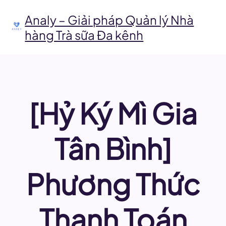
Chuyển
đến
Analy – Giải pháp Quản lý Nhà
phần
hàng Trà sữa Đa kênh
nội
dung
[Hỷ Ký Mì Gia
Tân Bình]
Phương Thức
Thanh Toán