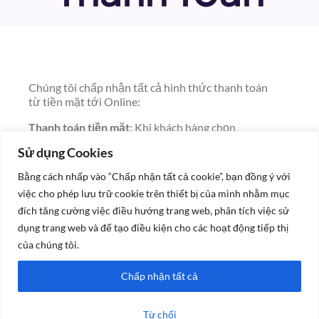
Chúng tôi chấp nhận tất cả hình thức thanh toán
từ tiền mặt tới Online:
Thanh toán tiền mặt
: Khi khách hàng chọn
phương thức thanh toán tiền mặt thì khi nhận
Sử dụng Cookies
hàng, bạn cần thanh toán toàn bộ số tiền đơn
hàng hiện ra phía cuối đơn hàng trên website cho
Bằng cách nhấp vào “Chấp nhận tất cả cookie”, bạn đồng ý với
shipper. Với những đơn hàng lớn hơn 2.000.000,
việc cho phép lưu trữ cookie trên thiết bị của mình nhằm mục
nếu chọn phương thức thanh toán bằng tiền mặt
đích tăng cường việc điều hướng trang web, phân tích việc sử
thì cần thanh toán phần tiền cọc là 50% tổng đơn
hàng để bếp có thể chuẩn bị đơn hàng.
dụng trang web và để tạo điều kiện cho các hoạt động tiếp thị
của chúng tôi.
Với các hình thức thanh toán online, chúng tôi
chấp nhận hình thức chuyển khoản ngân hàng và
Chấp nhận tất cả
ví điện tử.
Từ chối