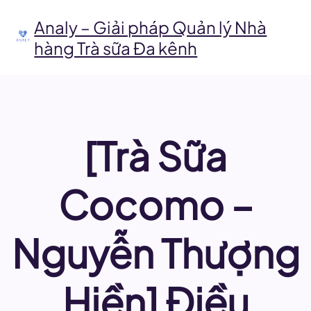
Chuyển
đến
Analy – Giải pháp Quản lý Nhà
phần
hàng Trà sữa Đa kênh
nội
dung
[Trà Sữa
Cocomo –
Nguyễn Thượng
Hiền] Điều