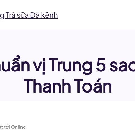
g Trà sữa Đa kênh
uẩn vị Trung 5 s
Thanh Toán
t tới Online: