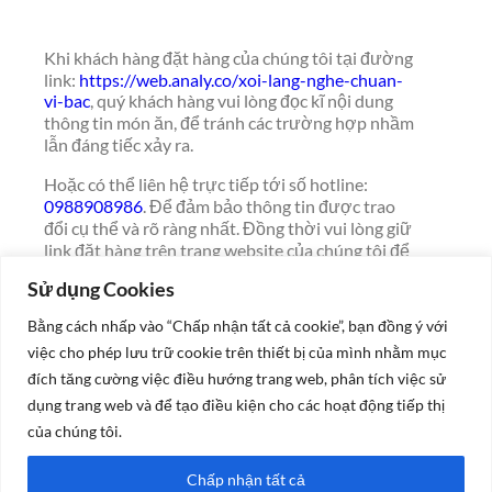
Khi khách hàng đặt hàng của chúng tôi tại đường
link:
https://web.analy.co/xoi-lang-nghe-chuan-
vi-bac
, quý khách hàng vui lòng đọc kĩ nội dung
thông tin món ăn, để tránh các trường hợp nhầm
lẫn đáng tiếc xảy ra.
Hoặc có thể liên hệ trực tiếp tới số hotline:
0988908986
. Để đảm bảo thông tin được trao
đổi cụ thể và rõ ràng nhất. Đồng thời vui lòng giữ
link đặt hàng trên trang website của chúng tôi để
cùng theo dõi trạng thái đơn hàng được cập nhật
Sử dụng Cookies
nhanh nhất như: Đã nhận, Sẵn sàng, Đang giao,
Đã thanh toán….
Bằng cách nhấp vào “Chấp nhận tất cả cookie”, bạn đồng ý với
việc cho phép lưu trữ cookie trên thiết bị của mình nhằm mục
Quý khách vui lòng đọc kỹ các điều khoản và điều
kiện mà chúng tôi đề ra, khi đặt hàng thì đảm bảo
đích tăng cường việc điều hướng trang web, phân tích việc sử
hạn chế hủy đơn vì các lý do khác nhau. Nếu trong
dụng trang web và để tạo điều kiện cho các hoạt động tiếp thị
quá trình nhận đơn chúng tôi thấy chưa thể cung
của chúng tôi.
cấp được đơn hàng đó sẽ liên hệ quý khách để
thông báo và có hướng giải quyết khác như: Giao
Chấp nhận tất cả
hàng lại vào ngày khác, hoặc hỗ trợ hủy đơn hàng.