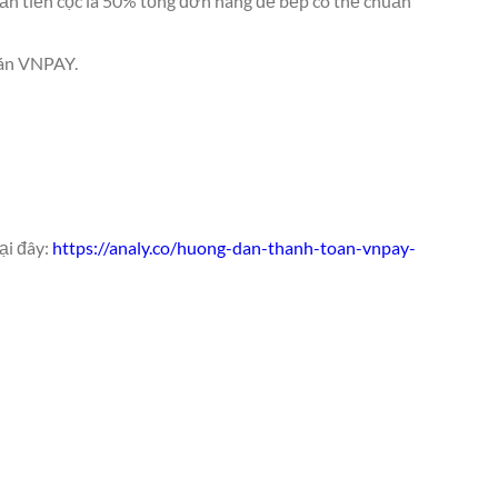
ần tiền cọc là 50% tổng đơn hàng để bếp có thể chuẩn
oán VNPAY.
ại đây:
https://analy.co/huong-dan-thanh-toan-vnpay-