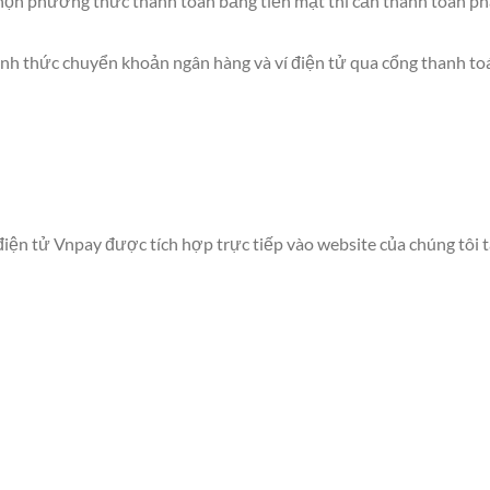
họn phương thức thanh toán bằng tiền mặt thì cần thanh toán ph
hình thức chuyển khoản ngân hàng và ví điện tử qua cổng thanh t
iện tử Vnpay được tích hợp trực tiếp vào website của chúng tôi t