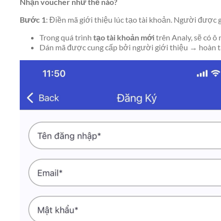
Nhận voucher như thế nào?
Bước 1
: Điền mã giới thiệu lúc tạo tài khoản. Người được
Trong quá trình
tạo tài khoản mới
trên Analy, sẽ có ô
Dán mã được cung cấp bởi người giới thiệu → hoàn t