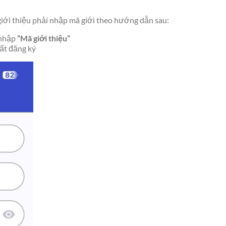
 giới thiệu phải nhập mã giới theo hướng dẫn sau:
 nhập
“Mã giới thiệu”
ất đăng ký