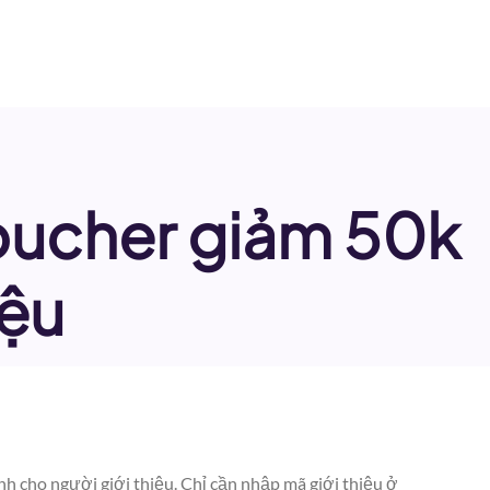
oucher giảm 50k
iệu
nh cho người giới thiệu. Chỉ cần nhập mã giới thiệu ở