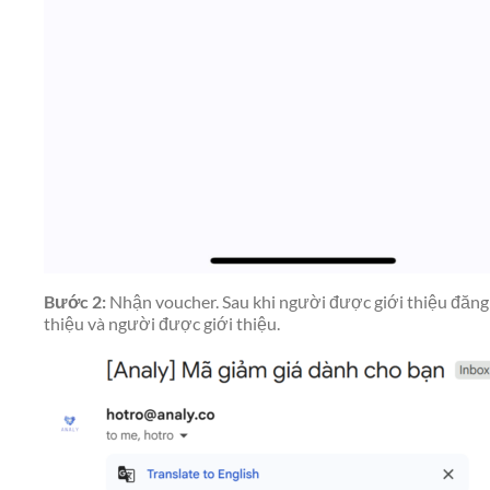
Bước 2:
Nhận voucher. Sau khi người được giới thiệu đăng
thiệu và người được giới thiệu.