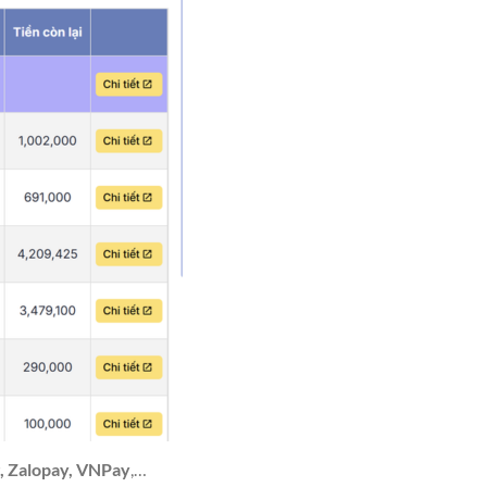
g, Zalopay, VNPay
,…