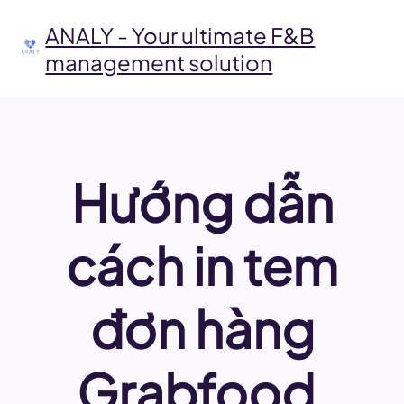
Skip
to
ANALY - Your ultimate F&B
content
management solution
Hướng dẫn
cách in tem
đơn hàng
Grabfood,