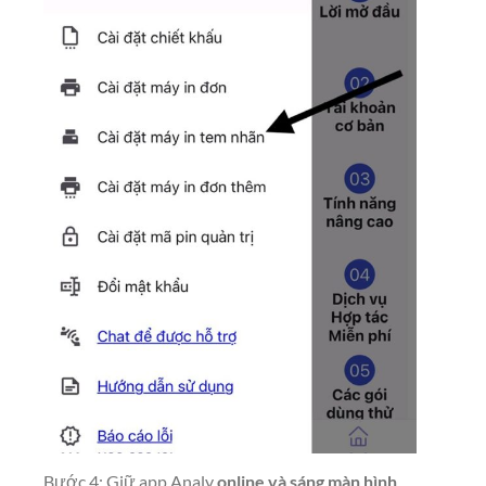
Bước 4: Giữ app Analy
online và sáng màn hình
,