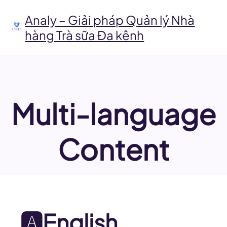
Chuyển
đến
Analy – Giải pháp Quản lý Nhà
phần
hàng Trà sữa Đa kênh
nội
dung
Multi-language
Content
🅰️English