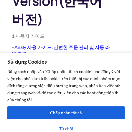
Version (한국어
버전)
1.사용자 가이드
–
Analy 사용 가이드: 간편한 주문 관리 및 자동 라
벨 출력
Sử dụng Cookies
2.기능 소개
Bằng cách nhấp vào “Chấp nhận tất cả cookie”, bạn đồng ý với
–
DeliveryK 자동 배달 주문 설정 가이드
việc cho phép lưu trữ cookie trên thiết bị của mình nhằm mục
đích tăng cường việc điều hướng trang web, phân tích việc sử
–
Food-app 주문 수신 및 자동 인쇄 가이드
dụng trang web và để tạo điều kiện cho các hoạt động tiếp thị
3.
요금표
của chúng tôi.
📲Let us know if you need any further assistance
Chấp nhận tất cả
by chatting here:
http://m.me/173451619179449
Từ chối